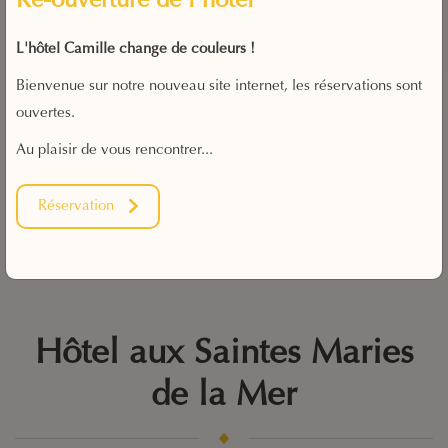
Ré-ouverture de l'hôtel
L'hôtel Camille change de couleurs !
Bienvenue sur notre nouveau site internet, les réservations sont
Bienvenue
ouvertes.
Au plaisir de vous rencontrer...
Au cœur de la Camargue, laissez-nous vous
présenter notre petit coin de paradis ...
Réservation
Découvrir l'hôtel
Hôtel aux Saintes Maries
de la Mer