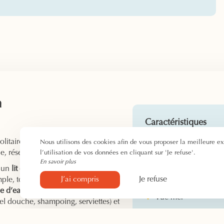
n
Caractéristiques
litaire, à deux ou en famille, au
Check-in : à partir d
Nous utilisons des cookies afin de vous proposer la meilleure e
e, réservez une Chambre vue Mer !
l’utilisation de vos données en cliquant sur 'Je refuse'.
14h
En savoir plus
Check-out : avant 1
 un
lit double Queen Size
(160x200
1 à 3 personnes
Je refuse
mple, tout aussi confortable. Vous
J’ai compris
Possibilité prêt lit bé
le d’eau avec douche
, toilettes,
Vue mer
gel douche, shampoing, serviettes) et
 apprécierez les équipements à
 télévision, le bureau, les