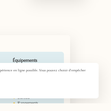
Équipements
e
Lit double - Lit
xpérience en ligne possible. Vous pouvez choisir d’empêcher
simple
1h
Salle de douche
Sèche-cheveux
bé
Produits d’accueil
Bureau
Rangements
Télévision