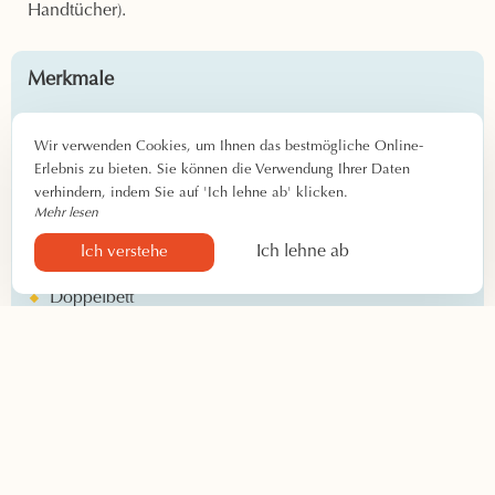
Handtücher).
Merkmale
Check-in: ab 14:00 Uhr
Wir verwenden Cookies, um Ihnen das bestmögliche Online-
Check-out: vor 11 Uhr
Erlebnis zu bieten. Sie können die Verwendung Ihrer Daten
1 bis 2 Personen
verhindern, indem Sie auf 'Ich lehne ab' klicken.
Kein Babybett
Mehr lesen
Ich lehne ab
Ich verstehe
Ausrüstung
Doppelbett
Duschraum
Haartrockner
Gastronomieprodukte
Büro
Lagerung
Fernsehen
Klimaanlage