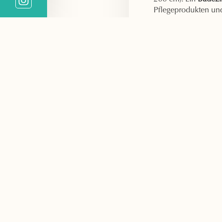
Pflegeprodukten und
ab. Außerdem finden
einen Schreibtisch u
Das Highlight Ihres
mit atemberaubende
Saintes-Maries-de-la
Sie schlafen in ein
200 cm).