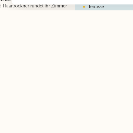
Babybett verfügbar
 Haartrockner rundet Ihr Zimmer
Terrasse
 Sie Klimaanlage, Stauraum,
Meerblick
nd einen Fernseher.
 Zimmers: Eine Panoramaterrasse
m Blick auf das Meer und
-Mer.
em Queensize-Doppelbett (160 x
Per telefon
Per E-Mail
04 90 97 80 26
hello@camille-hotel.fr
13 
134