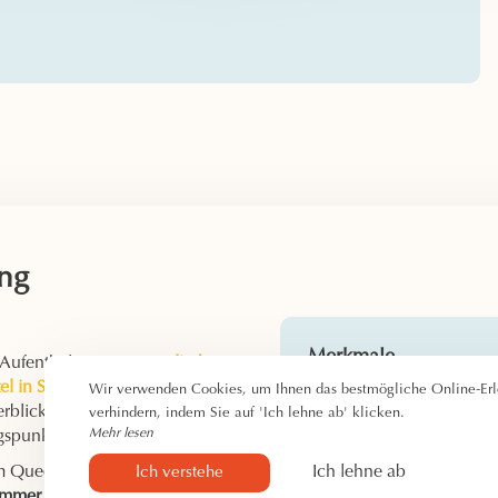
ng
Merkmale
 Aufenthalt in unserem
direkt am
l in Saintes-Maries-de-la-Mer
!
Wir verwenden Cookies, um Ihnen das bestmögliche Online-Erle
Check-in: ab 14:00 U
blick und Panoramaterrasse ist
verhindern, indem Sie auf 'Ich lehne ab' klicken.
Check-out: bis 11:00
Mehr lesen
gspunkt.
Uhr
em Queensize-Doppelbett (160 x
Ich lehne ab
Ich verstehe
1 bis 2 Personen
immer
mit Dusche, WC,